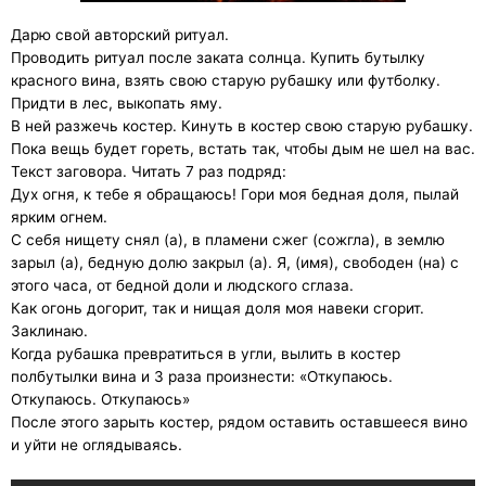
Дарю свой авторский ритуал.
Проводить ритуал после заката солнца.​ Купить бутылку
красного вина, взять свою старую рубашку или футболку.
Придти в лес, выкопать яму.
В ней разжечь костер. Кинуть в костер свою старую рубашку.
Пока вещь будет гореть, встать так, чтобы дым не шел на вас.
Текст заговора. Читать 7 раз подряд:
Дух огня, к тебе я обращаюсь! Гори моя бедная доля, пылай
ярким огнем.
С себя нищету снял (а), в пламени сжег (сожгла), в землю
зарыл (а), бедную долю закрыл (а). Я, (имя), свободен (на) с
этого часа, от бедной доли и людского сглаза.
Как огонь догорит, так и нищая доля моя навеки сгорит.
Заклинаю.
Когда рубашка превратиться в угли, вылить в костер
полбутылки вина и 3 раза произнести: «Откупаюсь.
Откупаюсь. Откупаюсь»
После этого зарыть костер, рядом оставить оставшееся вино
и уйти не оглядываясь.